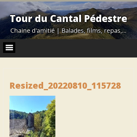
Skip
to
content
Tour du Cantal Pédestre
Chaine d'amitié | Balades, films, repas,…
Resized_20220810_115728