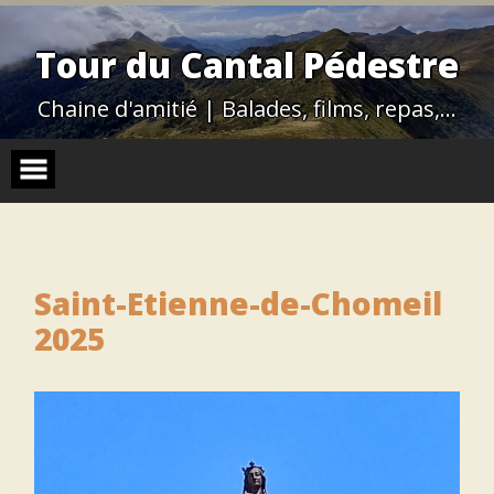
Skip
to
content
Tour du Cantal Pédestre
Chaine d'amitié | Balades, films, repas,…
Saint-Etienne-de-Chomeil
2025