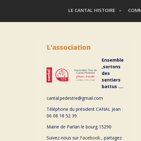
LE CANTAL HISTOIRE
COMM
L’association
Ensemble
,sortons
des
sentiers
battus ….
cantal.pedestre@gmail.com
Téléphone du président CANAL Jean :
06 08 18 52 39
Mairie de Parlan le bourg 15290
Suivez-nous sur
Facebook
, partagez