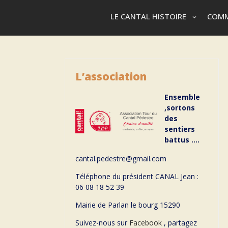
LE CANTAL HISTOIRE
COMM
L’association
Ensemble
,sortons
des
sentiers
battus ….
cantal.pedestre@gmail.com
Téléphone du président CANAL Jean :
06 08 18 52 39
Mairie de Parlan le bourg 15290
Suivez-nous sur
Facebook
, partagez