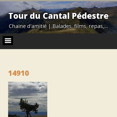
Skip
to
content
Tour du Cantal Pédestre
Chaine d'amitié | Balades, films, repas,…
14910