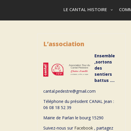
LE CANTAL HISTOIRE
COMM
L’association
Ensemble
,sortons
des
sentiers
battus ….
cantal.pedestre@gmail.com
Téléphone du président CANAL Jean :
06 08 18 52 39
Mairie de Parlan le bourg 15290
Suivez-nous sur
Facebook
, partagez