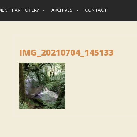
ENT PARTICIPER?
ARCHIVES
CONTACT
IMG_20210704_145133