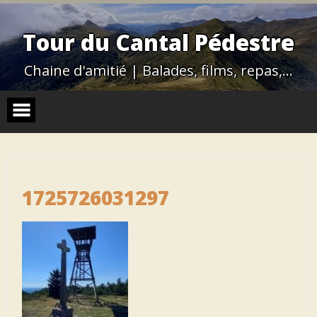
Skip
to
content
Tour du Cantal Pédestre
Chaine d'amitié | Balades, films, repas,…
1725726031297