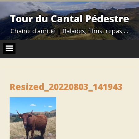
Skip
to
content
Tour du Cantal Pédestre
Chaine d'amitié | Balades, films, repas,…
Resized_20220803_141943