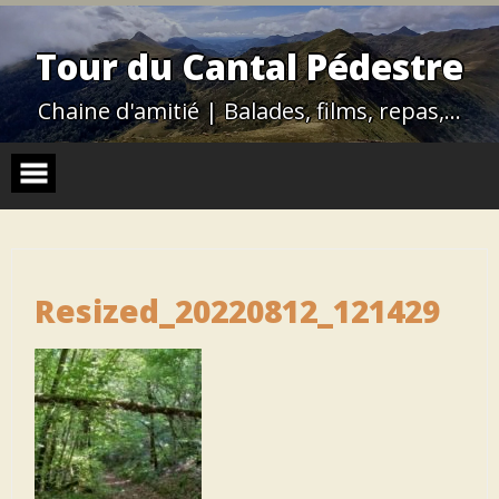
Skip
to
content
Tour du Cantal Pédestre
Chaine d'amitié | Balades, films, repas,…
Resized_20220812_121429