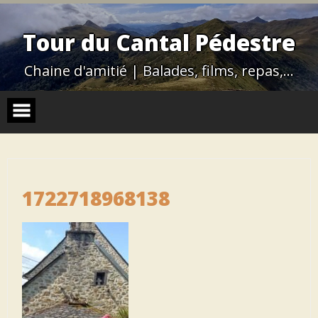
Skip
to
content
Tour du Cantal Pédestre
Chaine d'amitié | Balades, films, repas,…
1722718968138