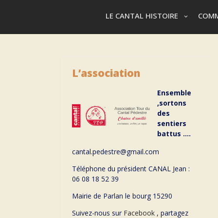
LE CANTAL HISTOIRE
COMM
L’association
Ensemble
,sortons
des
sentiers
battus ….
cantal.pedestre@gmail.com
Téléphone du président CANAL Jean :
06 08 18 52 39
Mairie de Parlan le bourg 15290
Suivez-nous sur
Facebook
, partagez