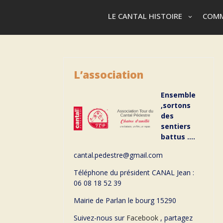
LE CANTAL HISTOIRE
COMM
L’association
Ensemble
,sortons
des
sentiers
battus ….
cantal.pedestre@gmail.com
Téléphone du président CANAL Jean :
06 08 18 52 39
Mairie de Parlan le bourg 15290
Suivez-nous sur
Facebook
, partagez