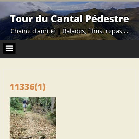
Skip
to
content
Tour du Cantal Pédestre
Chaine d'amitié | Balades, films, repas,…
11336(1)