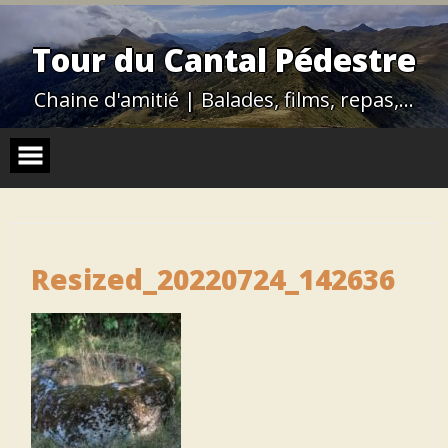
Skip
to
content
Tour du Cantal Pédestre
Chaine d'amitié | Balades, films, repas,…
Resized_20220724_142636