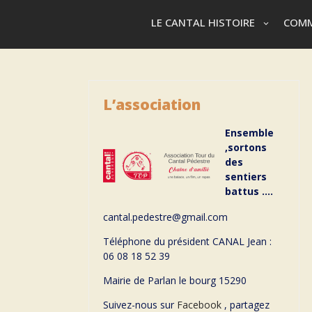
LE CANTAL HISTOIRE
COMM
L’association
Ensemble
,sortons
des
sentiers
battus ….
cantal.pedestre@gmail.com
Téléphone du président CANAL Jean :
06 08 18 52 39
Mairie de Parlan le bourg 15290
Suivez-nous sur
Facebook
, partagez