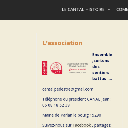
LE CANTAL HISTOIRE
COMM
L’association
Ensemble
,sortons
des
sentiers
battus ….
cantal.pedestre@gmail.com
Téléphone du président CANAL Jean :
06 08 18 52 39
Mairie de Parlan le bourg 15290
Suivez-nous sur
Facebook
, partagez