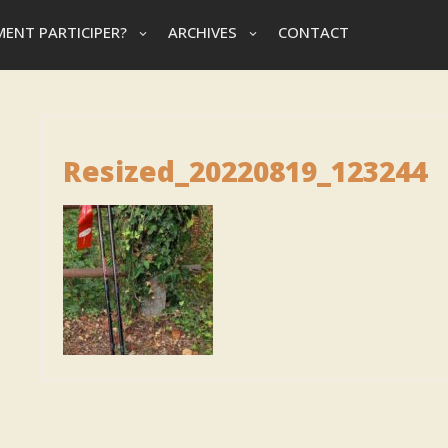
ENT PARTICIPER?
ARCHIVES
CONTACT
Resized_20220819_123244