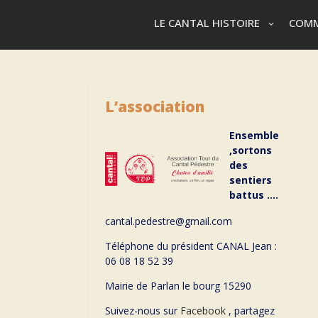
LE CANTAL HISTOIRE
COMM
L’association
Ensemble
,sortons
des
sentiers
battus ….
cantal.pedestre@gmail.com
Téléphone du président CANAL Jean :
06 08 18 52 39
Mairie de Parlan le bourg 15290
Suivez-nous sur
Facebook
, partagez