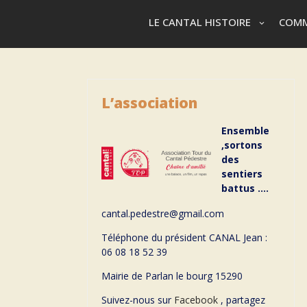
LE CANTAL HISTOIRE
COMM
L’association
Ensemble
,sortons
des
sentiers
battus ….
cantal.pedestre@gmail.com
Téléphone du président CANAL Jean :
06 08 18 52 39
Mairie de Parlan le bourg 15290
Suivez-nous sur
Facebook
, partagez