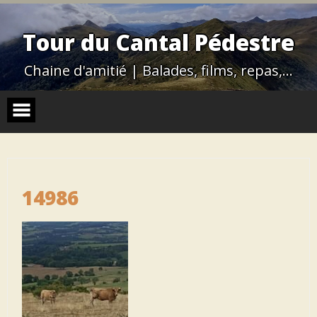
Skip
to
content
Tour du Cantal Pédestre
Chaine d'amitié | Balades, films, repas,…
14986