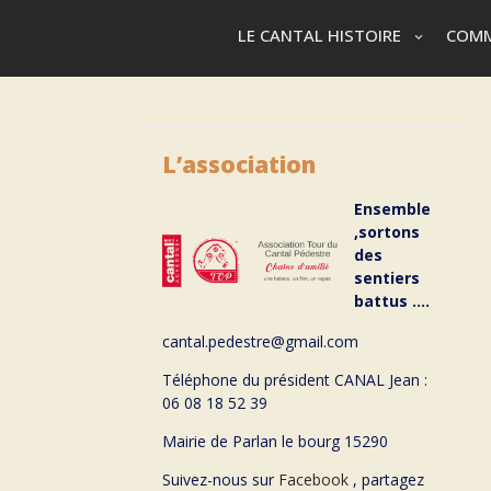
LE CANTAL HISTOIRE
COMM
L’association
Ensemble
,sortons
des
sentiers
battus ….
cantal.pedestre@gmail.com
Téléphone du président CANAL Jean :
06 08 18 52 39
Mairie de Parlan le bourg 15290
Suivez-nous sur
Facebook
, partagez