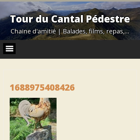
Skip
to
content
Tour du Cantal Pédestre
Chaine d'amitié | Balades, films, repas,…
1688975408426