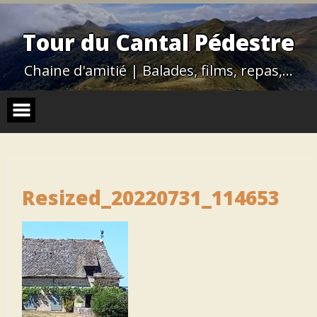
Skip
to
content
Tour du Cantal Pédestre
Chaine d'amitié | Balades, films, repas,…
Resized_20220731_114653