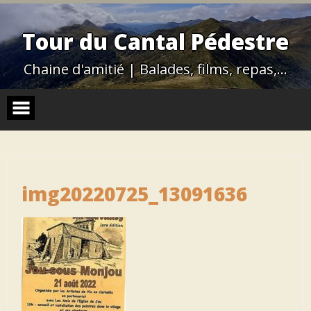
Skip
to
content
Tour du Cantal Pédestre
Chaine d'amitié | Balades, films, repas,…
img20220725_13091636