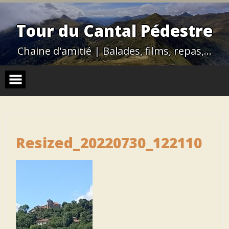
Skip
to
content
Tour du Cantal Pédestre
Chaine d'amitié | Balades, films, repas,…
Resized_20220730_122110