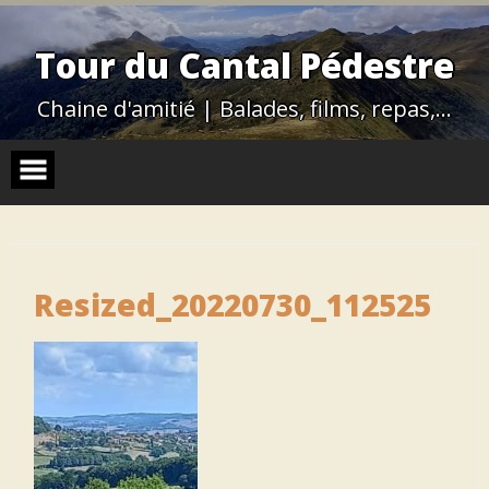
Skip
to
content
Tour du Cantal Pédestre
Chaine d'amitié | Balades, films, repas,…
Resized_20220730_112525