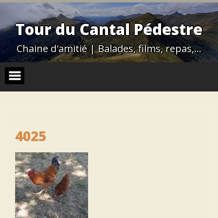
Skip
to
content
Tour du Cantal Pédestre
Chaine d'amitié | Balades, films, repas,…
4025