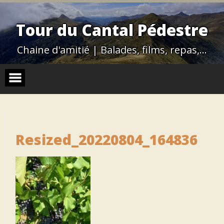
Skip
to
content
Tour du Cantal Pédestre
Chaine d'amitié | Balades, films, repas,…
Resized_20220804_164836