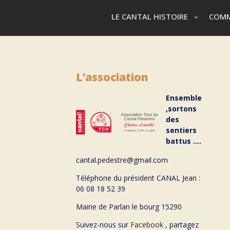
LE CANTAL HISTOIRE
COMM
L’association
Ensemble
,sortons
des
sentiers
battus ….
cantal.pedestre@gmail.com
Téléphone du président CANAL Jean :
06 08 18 52 39
Mairie de Parlan le bourg 15290
Suivez-nous sur
Facebook
, partagez