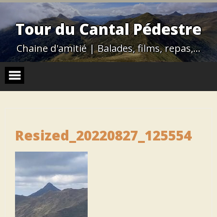
Skip
to
content
Tour du Cantal Pédestre
Chaine d'amitié | Balades, films, repas,…
Resized_20220827_125554