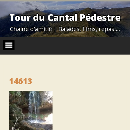
Skip
to
content
Tour du Cantal Pédestre
Chaine d'amitié | Balades, films, repas,…
14613