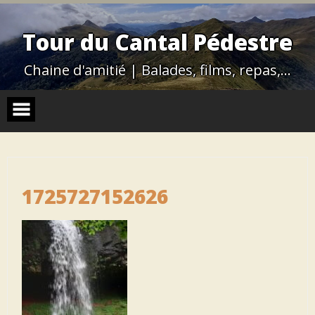
Skip
to
content
Tour du Cantal Pédestre
Chaine d'amitié | Balades, films, repas,…
1725727152626