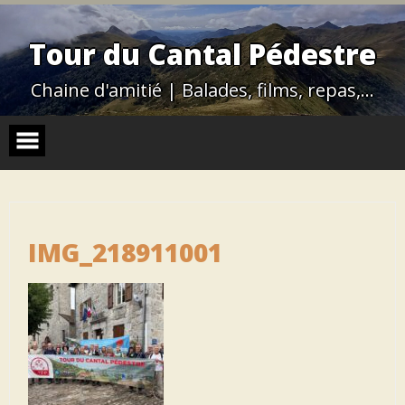
Skip
to
content
Tour du Cantal Pédestre
Chaine d'amitié | Balades, films, repas,…
IMG_218911001