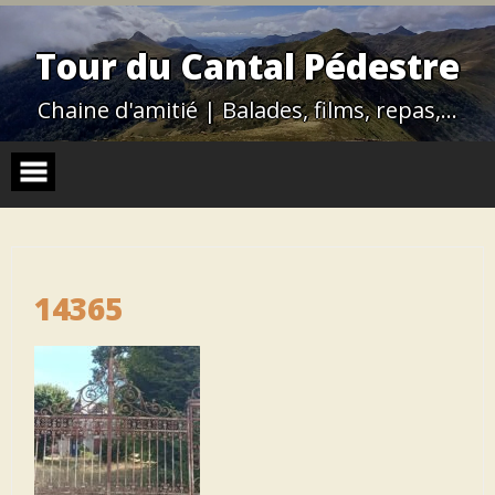
Skip
to
content
Tour du Cantal Pédestre
Chaine d'amitié | Balades, films, repas,…
14365