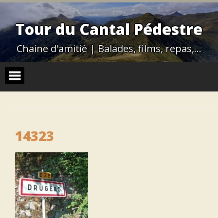
Skip
to
content
Tour du Cantal Pédestre
Chaine d'amitié | Balades, films, repas,…
14323