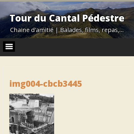
Skip
to
content
Tour du Cantal Pédestre
Chaine d'amitié | Balades, films, repas,…
img004-cbcb3445