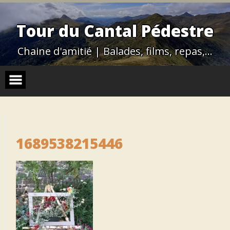
Skip
to
content
Tour du Cantal Pédestre
Chaine d'amitié | Balades, films, repas,…
1689538215446