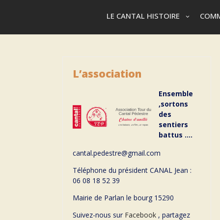
LE CANTAL HISTOIRE
COMM
L’association
Ensemble
,sortons
des
sentiers
battus ….
cantal.pedestre@gmail.com
Téléphone du président CANAL Jean :
06 08 18 52 39
Mairie de Parlan le bourg 15290
Suivez-nous sur
Facebook
, partagez