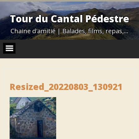
Skip
to
content
Tour du Cantal Pédestre
Chaine d'amitié | Balades, films, repas,…
Resized_20220803_130921