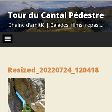
Skip
to
content
Tour du Cantal Pédestre
Chaine d'amitié | Balades, films, repas,…
Resized_20220724_120418