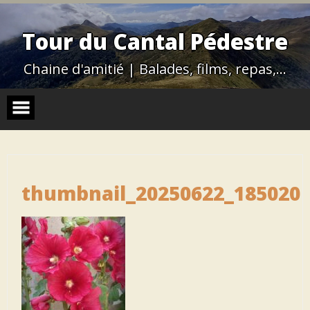
Skip
to
content
Tour du Cantal Pédestre
Chaine d'amitié | Balades, films, repas,…
thumbnail_20250622_185020