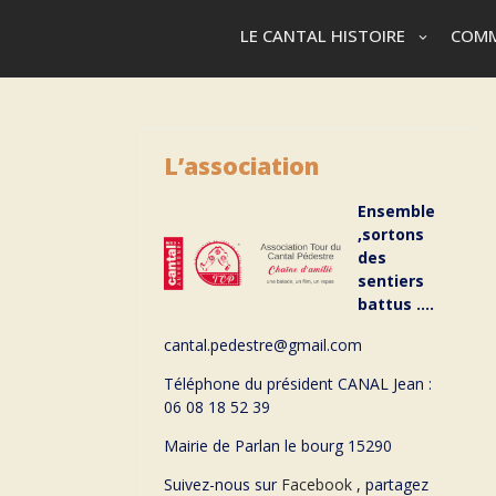
LE CANTAL HISTOIRE
COMM
L’association
Ensemble
,sortons
des
sentiers
battus ….
cantal.pedestre@gmail.com
Téléphone du président CANAL Jean :
06 08 18 52 39
Mairie de Parlan le bourg 15290
Suivez-nous sur
Facebook
, partagez