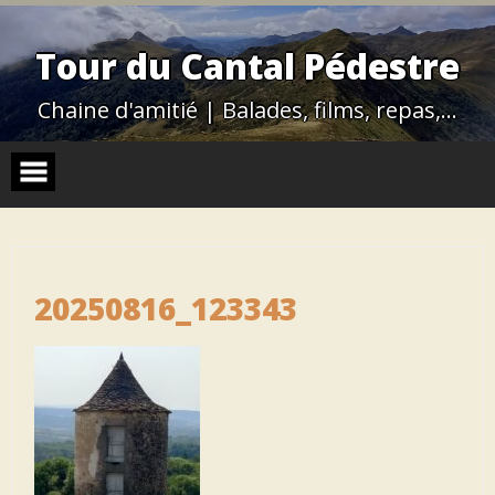
Skip
to
content
Tour du Cantal Pédestre
Chaine d'amitié | Balades, films, repas,…
20250816_123343